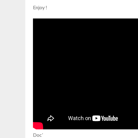
Enjoy !
Doc’