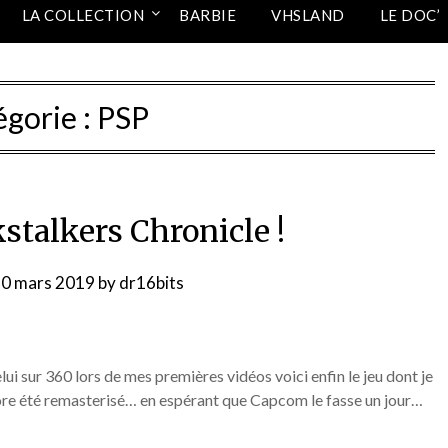
LA COLLECTION
BARBIE
VHSLAND
LE DOC’
égorie :
PSP
stalkers Chronicle !
0 mars 2019
by
dr16bits
lui sur 360 lors de mes premières vidéos voici enfin le jeu dont je
encore été remasterisé… en espérant que Capcom le fasse un jour…