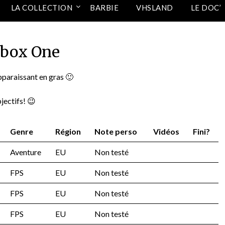
LA COLLECTION
BARBIE
VHSLAND
LE DOC’
box One
 apparaissant en gras 🙂
jectifs! 😉
Genre
Région
Note perso
Vidéos
Fini?
Aventure
EU
Non testé
FPS
EU
Non testé
FPS
EU
Non testé
FPS
EU
Non testé