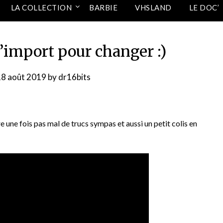
LA COLLECTION
BARBIE
VHSLAND
LE DOC’
’import pour changer :)
18 août 2019
by
dr16bits
 une fois pas mal de trucs sympas et aussi un petit colis en