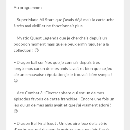
Au programme :
– Super Mario All Stars que j’avais déjà mais la cartouche
à très mal vieilli et ne fonctionnait plus.
– Mystic Quest Legends que je cherchais depuis un
booooon moment mais que je peux enfin rajouter à la
collection ! 🙂
– Dragon ball sur Nes que je connais depuis très
longtemps car un de mes amis l’avait et bien que ce jeu
aie une mauvaise réputation je le trouvais bien sympa !
😀
– Ace Combat 3 : Electrosphere qui est un de mes
épisodes favoris de cette franchise ! Encore une fois un
jeu qu’un de mes amis avait et que j’ai vraiment adoré !
🙂
– Dragon Ball Final Bout : Un des pire jeux de la série
d’après pas mal de monde mais encore une fois j’avais