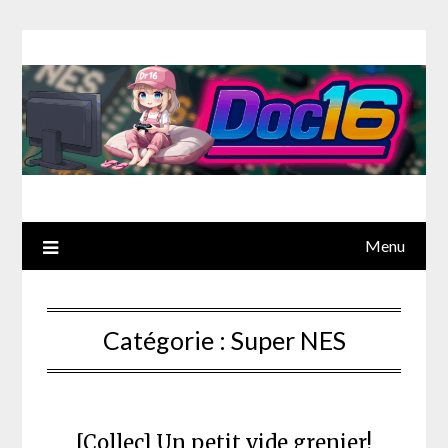
Menu
Catégorie :
Super NES
[Collec] Un petit vide grenier!